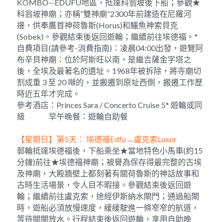
KOMBO--EDUFU地區，抵達科翁坡後下船；參觀★
科翁坡神廟；亦稱“雙神廟”2300年前建造在尼羅河
邊，供奉鷹首神荷魯斯(Horus)和鱷魚神索貝克
(Sobek)。參觀結束後返回遊輪；繼續前往埃德福。*
自費項目(請參考-消費指南)：凌晨04:00出發，遊覽阿
布辛貝神廟：位於阿斯旺以南，是繼吉薩金字塔之
後，全埃及最著名的遺址。1968年被拆除，將寺廟切
割成重 3 至 20 噸的，並搬遷到原址西側，搬遷工作歷
時近五年才完成。
參考酒店：Princes Sara / Concerto Cruise 5* 遊輪或同
級                早午晚餐：遊輪自助餐
【星期日】第5天： 埃德福Edfu→盧克索Luxor  
郵輪抵達埃德福後，下船乘坐★當地特色小馬車(約15
分鐘)前往★埃德福神廟；被譽為保存得最完整的古埃
及神廟，大殿牆壁上都刻著有關荷魯斯的神話故事和
古時生活場景，令人目不暇接。參觀結束後返回遊
輪；繼續前往盧克索，途經伊斯納水閘門；通過船閘
時，遊船必須放慢速度，緩緩駛進一條窄窄的航道，
等待關閘放水。行程結束後返回遊輪，享用自助晚