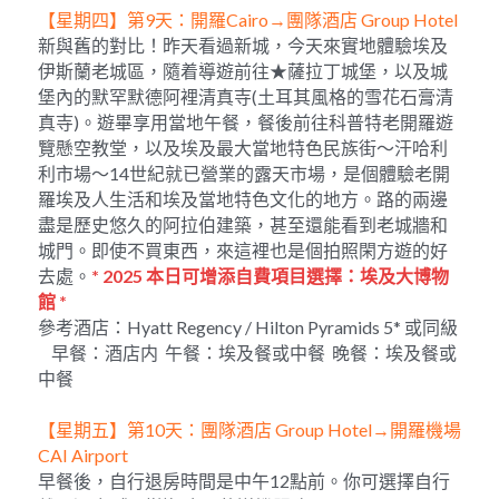
【星期四】第9天：開羅Cairo→團隊酒店 Group Hotel
新與舊的對比！昨天看過新城，今天來實地體驗埃及
伊斯蘭老城區，隨着導遊前往★薩拉丁城堡，以及城
堡內的默罕默德阿裡清真寺(土耳其風格的雪花石膏清
真寺)。遊畢享用當地午餐，餐後前往科普特老開羅遊
覽懸空教堂，以及埃及最大當地特色民族街～汗哈利
利市場～14世紀就已營業的露天市場，是個體驗老開
羅埃及人生活和埃及當地特色文化的地方。路的兩邊
盡是歷史悠久的阿拉伯建築，甚至還能看到老城牆和
城門。即使不買東西，來這裡也是個拍照閑方遊的好
去處。
* 2025 本日可增添自費項目選擇：埃及大博物
館 *
參考酒店：Hyatt Regency / Hilton Pyramids 5* 或同級 
    早餐：酒店内  午餐：埃及餐或中餐  晚餐：埃及餐或
中餐
【星期五】第10天：團隊酒店 Group Hotel→開羅機場
CAI Airport   
早餐後，自行退房時間是中午12點前。你可選擇自行