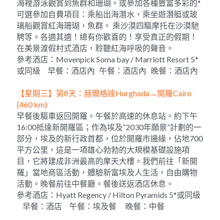
海裡游泳觀賞到魚群和珊瑚。或參加各種豐富多彩的*
可選參加自費項目：乘船出海潛水，乘坐遊潛艇或玻
璃船觀賞紅海珊瑚，魚群。 乘沙漠四驅摩托在沙漠馳
騁等。各適其適！總有你歡喜的！享受真正的假期！
在美景渡假村式酒店，聆聽紅海呼吸的聲音。
參考酒店：Movenpick Soma bay / Marriott Resort 5*
或同級     早餐：酒店內   午餐：酒店內   晚餐：酒店內
【星期三】第8天：赫爾格達Hurghada→開羅Cairo 
(460 km)   
早餐後驅車返回開羅。午餐於高速的休息站。約下午
16:00抵達新開羅區；作為埃及“2030年願景”計劃的一
部分，埃及的新行政首都，位於開羅市邊緣，佔地700
平方公里，這是一項雄心勃勃的大規模基礎設施項
目，它將建成非洲最高的摩天大樓。我們前往「新開
羅」當地商區活動，體驗新富埃及人生活，自由購物
活動。晚餐前往中餐廳。餐後送返酒店休息。
參考酒店：Hyatt Regency / Hilton Pyramids 5*或同級   
    早餐：酒店     午餐：埃及餐      晚餐：中餐