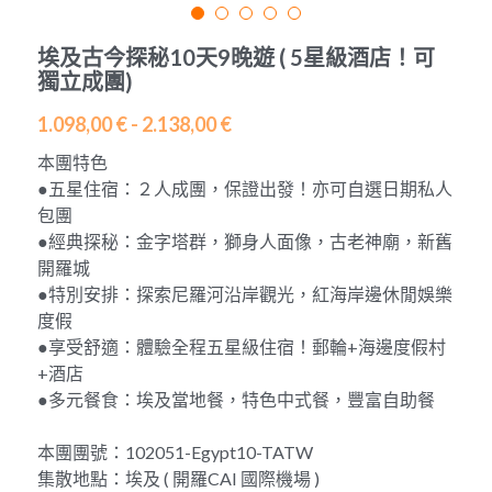
(冬春B)英國白崖+巴斯巨石陣+西南海岸線+科
茨沃爾德5日遊
藍線「璀璨東歐」7天
埃及探秘十天遊
報名需知
中文
埃及古今探秘10天9晚遊 ( 5星級酒店！可
英國天空島5日
獨立成團)
紫線A「英倫貴族」7天
埃及-聖誕期/跨年10天團
聯絡我們
中文
1.098,00 € - 2.138,00 €
英國天空島6日遊
紫線B「英倫貴族」7天
摩洛哥 9天9夜
關於我們
English
本團特色
英國北愛爾蘭+蘇格蘭+英格蘭6天
●五星住宿：２人成團，保證出發！亦可自選日期私人
橙線「聖地之旅」7天
聖誕 -摩洛哥異域迷情9天
發展歷史
包團
2026冰島6日深度遊
●經典探秘：金字塔群，獅身人面像，古老神廟，新舊
黃線「熱情西葡」7天
開羅城
2027(第1季度)冰島6日遊
啡線「巴爾幹半島」7天
●特別安排：探索尼羅河沿岸觀光，紅海岸邊休閒娛樂
度假
冰島8日環島之旅
粉線「冰川峽灣」7天
●享受舒適：體驗全程五星級住宿！郵輪+海邊度假村
+酒店
希臘7日深度遊
●多元餐食：埃及當地餐，特色中式餐，豐富自助餐
義大利「意猶未盡」7日
本團團號：102051-Egypt10-TATW
集散地點：​埃及 ( 開羅CAI 國際機場 )
土耳其經典8日遊