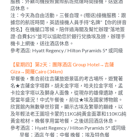
服務：外籍司機按照實際航班抵達時間接機，送返酒
店休息。
注：今天為自由活動，三餐自理。(贈送)接機服務：跟
據您的航班時間，英語接機人員手持“名牌”【你的拼音
姓名】在機艙口等候，陪伴過海關及幫忙辦理“落地簽
證-自費$25”並可以協助您於銀行兌換埃及鎊，辦理手
機卡上網後，送往酒店休息。     
參考酒店: Hyatt Regency / Hilton Pyramids 5* 或同級
【星期四】第2天：團隊酒店 Group Hotel→吉薩
Giza→開羅Cairo (34km)         
早餐後，集合前往吉薩旅遊景區的考古場所，遊覽著
名★吉薩金字塔群，胡夫金字塔，哈夫拉金字塔，孟
卡拉金字塔以及獅身人面像，從現存的雄偉遺跡，感
受當年盛況！中式午餐後，前往★埃及國家博物館。
欣賞館內無數舉世珍寶，顯示古埃及繁華的巔峰，以
及年輕法老王圖坦卡蒙的11KG純黃金面罩和110KG純
黃金棺材。晚餐享用當地餐，之後送回酒店休息。
參考酒店：Hyatt Regency / Hilton Pyramids 5* 或同級 
          早餐：酒店 午餐：中餐 晚餐：埃及特色餐