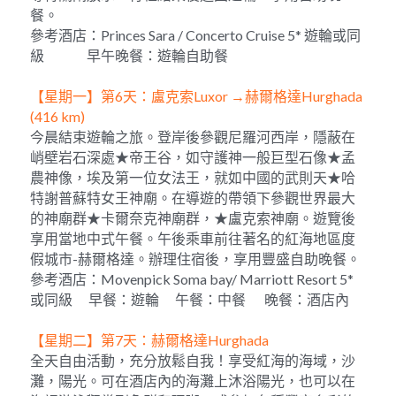
餐。
參考酒店：Princes Sara / Concerto Cruise 5* 遊輪或同
級                早午晚餐：遊輪自助餐
【星期一】第6天：盧克索Luxor →赫爾格達Hurghada 
(416 km)   
今晨結束遊輪之旅。登岸後參觀尼羅河西岸，隱蔽在
峭壁岩石深處★帝王谷，如守護神一般巨型石像★孟
農神像，埃及第一位女法王，就如中國的武則天★哈
特謝普蘇特女王神廟。在導遊的帶領下參觀世界最大
的神廟群★卡爾奈克神廟群，★盧克索神廟。遊覽後
享用當地中式午餐。午後乘車前往著名的紅海地區度
假城市-赫爾格達。辦理住宿後，享用豐盛自助晚餐。
參考酒店：Movenpick Soma bay/ Marriott Resort 5*
或同級      早餐：遊輪      午餐：中餐       晚餐：酒店內
【星期二】第7天：赫爾格達Hurghada     
全天自由活動，充分放鬆自我！享受紅海的海域，沙
灘，陽光。可在酒店內的海灘上沐浴陽光，也可以在