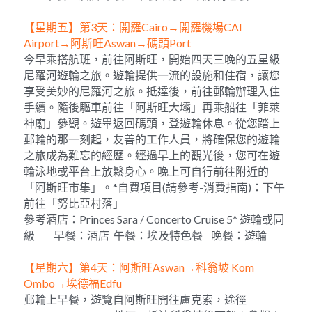
【星期五】第3天：開羅Cairo→開羅機場CAI 
Airport→阿斯旺Aswan→碼頭Port
今早乘搭航班，前往阿斯旺，開始四天三晚的五星級
尼羅河遊輪之旅。遊輪提供一流的設施和住宿，讓您
享受美妙的尼羅河之旅。抵達後，前往郵輪辦理入住
手續。隨後驅車前往「阿斯旺大壩」再乘船往「菲萊
神廟」參觀。遊畢返回碼頭，登遊輪休息。從您踏上
郵輪的那一刻起，友善的工作人員，將確保您的遊輪
之旅成為難忘的經歷。經過早上的觀光後，您可在遊
輪泳地或平台上放鬆身心。晚上可自行前往附近的
「阿斯旺市集」。*自費項目(請參考-消費指南)：下午
前往「努比亞村落」
參考酒店：Princes Sara / Concerto Cruise 5* 遊輪或同
級         早餐：酒店  午餐：埃及特色餐    晚餐：遊輪
【星期六】第4天：阿斯旺Aswan→科翁坡 Kom 
Ombo→埃德福Edfu
郵輪上早餐，遊覽自阿斯旺開往盧克索，途徑