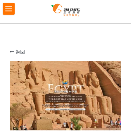
×
商品分類
首頁
所有商品分類
訂制團
拼小團
歐洲拼小團
M2自主團
返回
G4城市遊
G4城市遊
歐洲循環團
M2迷你自主團
Gtour自營產品
循環團"玩法介紹"
荷蘭出發
循環團"常見問題"
當地團系列
歐洲當地團
銀線「古意盎然」7天
G天下 簡介 Gtour
夏日特刊 2026
當地團系列 簡介
紅線「西歐經典」7天
瑞士奇景全體驗7天
英國白崖+巴斯巨石陣+西南海岸線+科茨沃爾
聯絡報名
德5日遊
綠線「南法意式」7天
南意風情8天團
在線報名
搜索