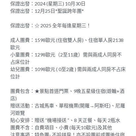
保證出發：2024 (星期三) 10月30日
保證出發：12月25日*聖誕跨年團*
美東經典6天遊
美西豪華10天
保證出發：☆ 2025 全年每逢星期三！
成人團費：1598歐元 (住宿雙人房)、住宿單人房2138
歐元
小童團費：1298歐元（2至11歲）需與兩成人同房不
占床位計
幼兒團費：1098歐元 ( 0至2歲 ) 需與兩成人同房不占床
位計
團費包含：★景點首道門票、9晚五星級住宿(遊輪+酒
店)
贈送活動：古城馬車、單程機票(開羅→阿斯旺)、尼羅
河遊覽
貼心安排：贈送 “機場接送 “、8 天正餐、每天 2瓶水
團費不含：自費項目、小費 (每天10歐元)及其他
注意事項：特色團- 不設拼房！亦不設團前或團後住宿