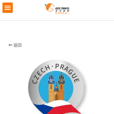
×
商品分類
首頁
所有商品分類
訂制團
拼小團
歐洲拼小團
M2自主團
返回
G4城市遊
G4城市遊
歐洲循環團
M2迷你自主團
Gtour自營產品
循環團"玩法介紹"
荷蘭出發
循環團"常見問題"
當地團系列
歐洲當地團
銀線「古意盎然」7天
G天下 簡介 Gtour
夏日特刊 2026
當地團系列 簡介
紅線「西歐經典」7天
瑞士奇景全體驗7天
英國白崖+巴斯巨石陣+西南海岸線+科茨沃爾
聯絡報名
德5日遊
綠線「南法意式」7天
南意風情8天團
在線報名
搜索