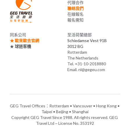
代理合作
聯絡我們
在線報名
報名
需
知
同系公司
至活荷蘭總部
★ 
歐來歐去官網
Schiedamse Vest 91B
★ 
球迷客機
3012 BG 
Rotterdam
The Netherlands
Tel. +31-10-2018880
Email. nl@gegeu.com
GEG Travel Offices：Rotterdam • Vancouver • Hong Kong • 
Taipei • Beijing • Shanghai
Copyright GEG Travel Since 1988. All rights reserved. GEG 
Travel Ltd ~ License No. 353192