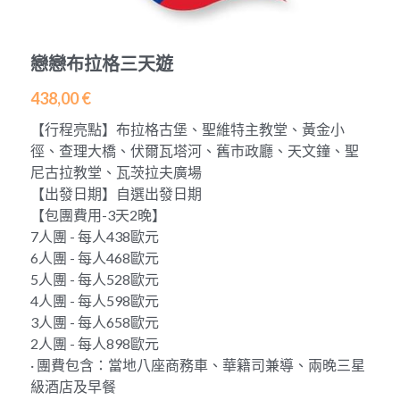
(冬春B)英國白崖+巴斯巨石陣+西南海岸線+科
茨沃爾德5日遊
藍線「璀璨東歐」7天
埃及探秘十天遊
報名需知
中文
戀戀布拉格三天遊
英國天空島5日
紫線A「英倫貴族」7天
埃及-聖誕期/跨年10天團
聯絡我們
中文
438,00 €
英國天空島6日遊
紫線B「英倫貴族」7天
摩洛哥 9天9夜
關於我們
English
【行程亮點】布拉格古堡、聖維特主教堂、黃金小
英國北愛爾蘭+蘇格蘭+英格蘭6天
徑、查理大橋、伏爾瓦塔河、舊市政廳、天文鐘、聖
橙線「聖地之旅」7天
聖誕 -摩洛哥異域迷情9天
發展歷史
尼古拉教堂、瓦茨拉夫廣場
2026冰島6日深度遊
【出發日期】自選出發日期
黃線「熱情西葡」7天
【包團費用-3天2晚】
2027(第1季度)冰島6日遊
7人團 - 每人438歐元
啡線「巴爾幹半島」7天
6人團 - 每人468歐元
冰島8日環島之旅
5人團 - 每人528歐元
粉線「冰川峽灣」7天
4人團 - 每人598歐元
希臘7日深度遊
3人團 - 每人658歐元
2人團 - 每人898歐元
義大利「意猶未盡」7日
· 團費包含：當地八座商務車、華籍司兼導、兩晚三星
級酒店及早餐
土耳其經典8日遊