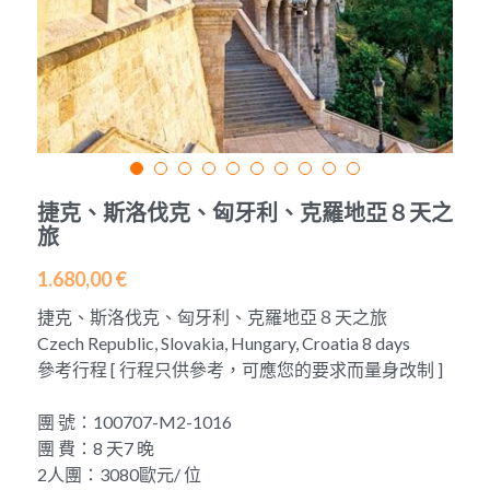
(冬春B)英國白崖+巴斯巨石陣+西南海岸線+科
茨沃爾德5日遊
藍線「璀璨東歐」7天
埃及探秘十天遊
報名需知
中文
英國天空島5日
紫線A「英倫貴族」7天
埃及-聖誕期/跨年10天團
聯絡我們
中文
英國天空島6日遊
紫線B「英倫貴族」7天
摩洛哥 9天9夜
關於我們
English
英國北愛爾蘭+蘇格蘭+英格蘭6天
橙線「聖地之旅」7天
聖誕 -摩洛哥異域迷情9天
發展歷史
捷克、斯洛伐克、匈牙利、克羅地亞８天之
2026冰島6日深度遊
旅
黃線「熱情西葡」7天
1.680,00 €
2027(第1季度)冰島6日遊
啡線「巴爾幹半島」7天
捷克、斯洛伐克、匈牙利、克羅地亞８天之旅
冰島8日環島之旅
粉線「冰川峽灣」7天
Czech Republic, Slovakia, Hungary, Croatia 8 days
參考行程 [ 行程只供參考，可應您的要求而量身改制 ]
希臘7日深度遊
團 號：100707-M2-1016
義大利「意猶未盡」7日
團 費：8 天7 晚
2人團：3080歐元/ 位
土耳其經典8日遊