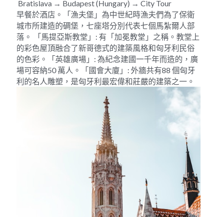
 Bratislava → Budapest (Hungary) → City Tour
早餐於酒店。「漁夫堡」為中世紀時漁夫們為了保衛
城市所建造的碉堡，七座塔分別代表七個馬紮爾人部
落。 「馬提亞斯教堂」: 有「加冕教堂」之稱。教堂上
的彩色屋頂融合了新哥德式的建築風格和匈牙利民俗
的色彩。「英雄廣場」: 為紀念建國一千年而造的，廣
場可容納50 萬人。「國會大廈」: 外牆共有88 個匈牙
利的名人雕塑，是匈牙利最宏偉和莊嚴的建築之一。