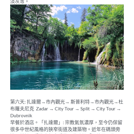
淡灰等。
第六天: 扎達爾→市內觀光→ 斯普利特→市內觀光→杜
布羅夫尼克  Zadar → City Tour → Split → City Tour → 
Dubrovnik
早餐於酒店。「扎達爾」: 宗教氣氛濃厚，至今仍保留
很多中世紀風格的狹窄街道及建築物。近年在碼頭旁