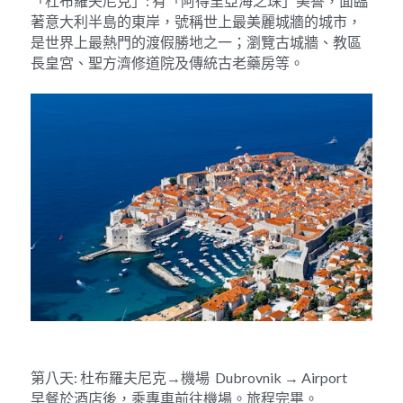
「杜布羅夫尼克」: 有「阿得里亞海之珠」美譽，面臨
著意大利半島的東岸，號稱世上最美麗城牆的城市，
是世界上最熱門的渡假勝地之一；瀏覽古城牆、教區
長皇宮、聖方濟修道院及傳統古老藥房等。
第八天: 杜布羅夫尼克→機場  Dubrovnik → Airport
早餐於酒店後，乘專車前往機場。旅程完畢。__