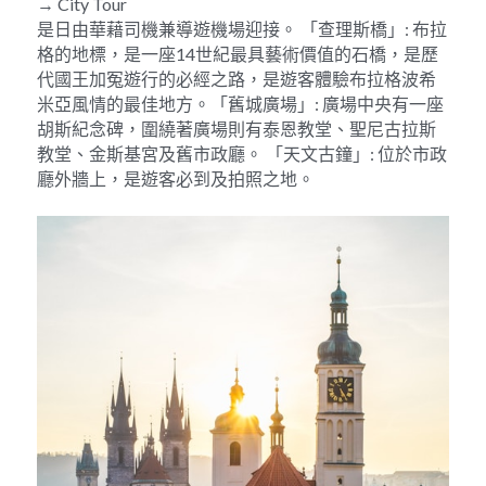
→ City Tour
是日由華藉司機兼導遊機場迎接。 「查理斯橋」: 布拉
格的地標，是一座14世紀最具藝術價值的石橋，是歷
代國王加冤遊行的必經之路，是遊客體驗布拉格波希
米亞風情的最佳地方。「舊城廣場」: 廣場中央有一座
胡斯紀念碑，圍繞著廣場則有泰恩教堂、聖尼古拉斯
教堂、金斯基宮及舊市政廳。 「天文古鐘」: 位於市政
廳外牆上，是遊客必到及拍照之地。