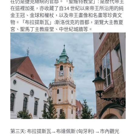
在仍是捷克總統的官邸。「聖維特教堂」: 是歷代帝王
在這裡加冕，亦收藏了自14 世紀以來帝王所沿用的純
金王冠、金球和權杖，以及帝王畫像和名畫等珍貴文
物。「布拉提斯瓦」:斯洛伐克的首都，瀏覽大主教夏
宮、聖馬丁主教座堂、中世紀城牆等。
第三天: 布拉提斯瓦→布達佩斯 (匈牙利) →市內觀光 