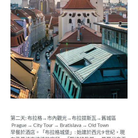
第二天: 布拉格→市內觀光→布拉提斯瓦→舊城區 
 Prague → City Tour → Bratislava → Old Town
早餐於酒店。「布拉格城堡」: 始建於西元9 世紀，現