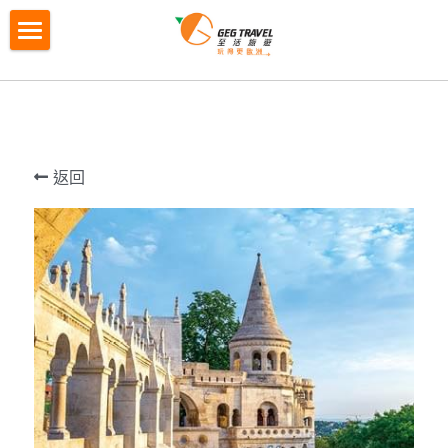
×
商品分類
首頁
所有商品分類
訂制團
拼小團
歐洲拼小團
M2自主團
返回
G4城市遊
G4城市遊
歐洲循環團
M2迷你自主團
Gtour自營產品
循環團"玩法介紹"
荷蘭出發
循環團"常見問題"
當地團系列
歐洲當地團
銀線「古意盎然」7天
G天下 簡介 Gtour
夏日特刊 2026
當地團系列 簡介
紅線「西歐經典」7天
瑞士奇景全體驗7天
英國白崖+巴斯巨石陣+西南海岸線+科茨沃爾
聯絡報名
德5日遊
綠線「南法意式」7天
南意風情8天團
在線報名
搜索