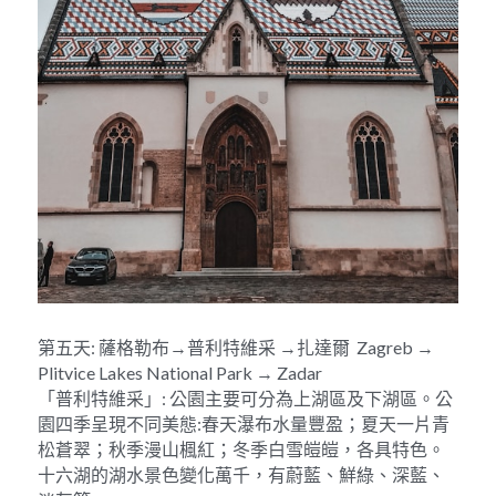
第五天: 薩格勒布→普利特維采 →扎達爾  Zagreb → 
Plitvice Lakes National Park → Zadar
「普利特維采」: 公園主要可分為上湖區及下湖區。公
園四季呈現不同美態:春天瀑布水量豐盈；夏天一片青
松蒼翠；秋季漫山楓紅；冬季白雪皚皚，各具特色。
十六湖的湖水景色變化萬千，有蔚藍、鮮綠、深藍、