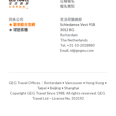
在線報名
報名
需
知
同系公司
至活荷蘭總部
★ 
歐來歐去官網
Schiedamse Vest 91B
★ 
球迷客機
3012 BG 
Rotterdam
The Netherlands
Tel. +31-10-2018880
Email. nl@gegeu.com
GEG Travel Offices：Rotterdam • Vancouver • Hong Kong • 
Taipei • Beijing • Shanghai
Copyright GEG Travel Since 1988. All rights reserved. GEG 
Travel Ltd ~ License No. 353192