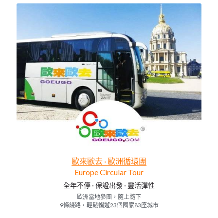
歐來歐去 · 歐洲循環團
Europe Circular Tour
全年不停
 · 
保證出發
 · 
靈活彈性
歐洲當地參團，隨上隨下
9條綫路，輕鬆暢遊23個國家83座城市