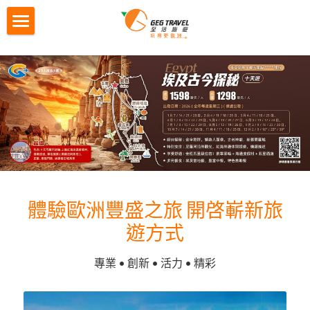
×
商品分類
首頁
所有商品分類
訂制團
拼小團
歐洲拼小團
M2自主團
G4城市遊
G4城市遊
歐洲循環團
M2迷你自主團
Gtour自營產品
循環團"玩法介紹"
荷蘭出發
體驗歐洲豐盛之旅 開啓嶄新旅
循環團"常見問題"
當地團系列
歐洲當地團
遊方式
銀線「古意盎然」7天
G天下 簡介 Gtour
夏日特刊 2026
當地團系列 簡介
專業 • 創新 • 活力 • 精彩
紅線「西歐經典」7天
瑞士奇景全體驗7天
英國白崖+巴斯巨石陣+西南海岸線+科茨沃爾
聯絡報名
德5日遊
綠線「南法意式」7天
南意風情8天團
在線報名
搜索