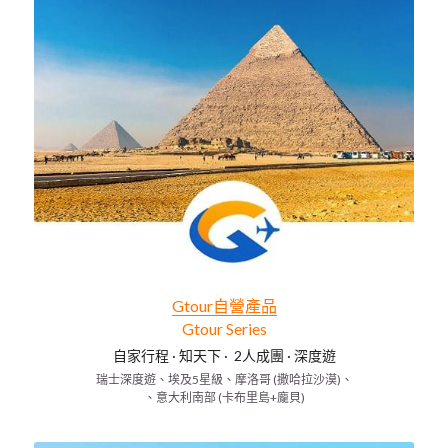
Gtour
自營產品
Gt
our Series
自家行程
 · 
知天下
 ·  
2人成團
 · 
深度遊
瑞士深度遊、埃及5星級、摩洛哥 (撒哈拉沙漠)、
、意大利南部 (卡布里島+龐貝)