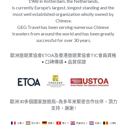
1988 in Rotterdam, the Netherlands,
is currently Europe's largest, longest standing and the 
most well established organization wholly owned by 
Chinese.
GEG Travel has been serving numerous Chinese 
travelers from around the world and has been greatly 
successful for over 30 years.
歐洲旅遊業協會ETOA及香港旅遊業協會TIC會員資格 
• 口碑傳頌 • 品質保證
歐洲30多個國家旅遊局~為多年來緊密合作伙伴，頂力
支持，謝謝 !