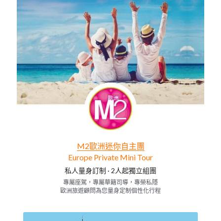
(冬春B)英國白崖+巴斯巨石陣+西南海岸線+科
茨沃爾德5日遊
藍線「璀璨東歐」7天
埃及探秘十天遊
報名需知
中文
英國天空島5日
紫線A「英倫貴族」7天
埃及-聖誕期/跨年10天團
聯絡我們
中文
英國天空島6日遊
紫線B「英倫貴族」7天
摩洛哥 9天9夜
關於我們
English
英國北愛爾蘭+蘇格蘭+英格蘭6天
橙線「聖地之旅」7天
聖誕 -摩洛哥異域迷情9天
發展歷史
2026冰島6日深度遊
黃線「熱情西葡」7天
2027(第1季度)冰島6日遊
啡線「巴爾幹半島」7天
M2歐洲迷你自主團
冰島8日環島之旅
粉線「冰川峽灣」7天
Europe Private Mini Tour
希臘7日深度遊
私人量身訂制
 · 
2人起獨立組團
專屬座駕，專屬華籍司導，專榮私隱
歐洲旅遊顧問為您量身定制個性化行程
義大利「意猶未盡」7日
土耳其經典8日遊